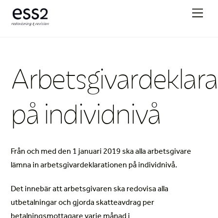
Skip
Men
to
content
Arbetsgivardeklara
på individnivå
Från och med den 1 januari 2019 ska alla arbetsgivare
lämna in arbetsgivardeklarationen på individnivå.
Det innebär att arbetsgivaren ska redovisa alla
utbetalningar och gjorda skatteavdrag per
betalningsmottagare varje månad i