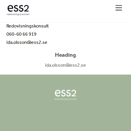
Skip
Men
to
content
Redovisningskonsult
060-60 66 919
ida.olsson@ess2.se
Heading
ida.olsson@ess2.se