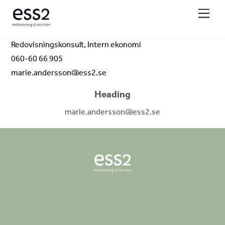
Skip
Men
to
content
Redovisningskonsult, Intern ekonomi
060-60 66 905
marie.andersson@ess2.se
Heading
marie.andersson@ess2.se