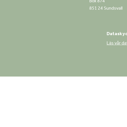
Box 874
851 24 Sundsvall
Dataskyd
Läs vår d