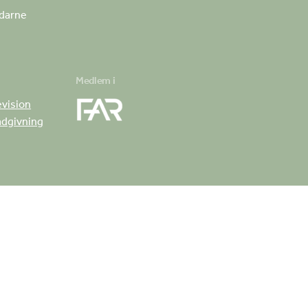
darne
Medlem i
evision
rådgivning