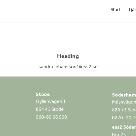
Start
Tjä
Heading
sandra.johansson@ess2.se
Stöde
Söderha
Gyllenvägen 1
Mässvägen
864 41 Stöde
826 73 San
060-60 66 900
0270- 20 2
ess2 Söde
Box 25