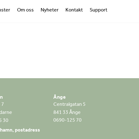
nster
Om oss
Nyheter
Kontakt
Support
Ånge
mn
Centralgatan 5
 7
841 33 Ånge
darne
0690-125 70
5 30
rhamn, postadress