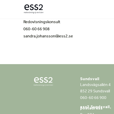
Skip
to
content
Redovisningskonsult
060-60 66 908
sandra.johansson@ess2.se
Sundsvall
Landsvägsallén 4
852 29 Sundsvall
060-60 66 900
ess2 Sundsvall,
postadress