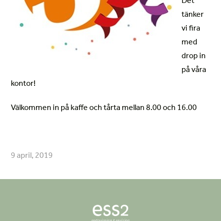
Det
tänker
vi fira
med
drop in
på våra
kontor!
Välkommen in på kaffe och tårta mellan 8.00 och 16.00
9
april
,
2019